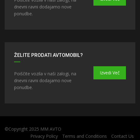
dnevni ravni dodajamo nove
ponudbe.
ŽELITE PRODATI AVTOMOBIL?
Izvedi Več
Poiščite vozila v naši zalogi, na
dnevni ravni dodajamo nove
ponudbe.
©Copyright 2025 MM AVTO
Privacy Policy
Terms and Conditions
Contact Us