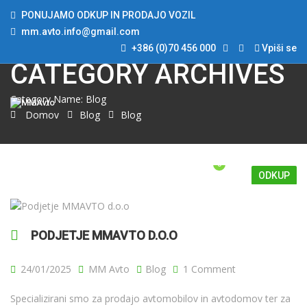
PONUJAMO ODKUP IN PRODAJO VOZIL
mm.avto.info@gmail.com
+386 (0)70 456 000
Vpiši se
CATEGORY ARCHIVES
Category Name:
Blog
Domov
Blog
Blog
0
DOMOV
ODKUP VOZIL
UVOZ VOZIL
PRODAJA VOZIL
BLOG
O NAS
KONTAKT
ODKUP
PODJETJE MMAVTO D.O.O
24/01/2025
MM Avto
Blog
1 Comment
Specializirani smo za prodajo avtomobilov in avtodomov ter za