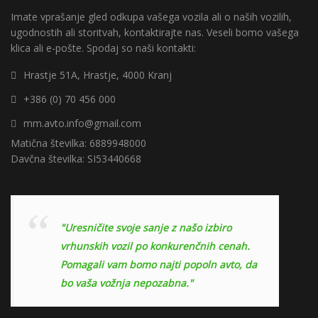
Imate vprašanje gled odkupa vašega vozila ali o naših vozilih,
ugodnostih ali storitvah, kontaktirajte nas. Veseli bomo vašega
klica ali e-pošte. Spodaj so naši kontakti:
Hrastje 51A, Hrastje, 4000 Kranj
+386 (0) 70 456 000
mm.avto.info@gmail.com
Matična številka: 6889948000
Davčna številka: SI53440668
"Uresničite svoje sanje z našo izbiro
vrhunskih vozil po konkurenčnih cenah.
Pomagali vam bomo najti popoln avto, da
bo vaša vožnja nepozabna."