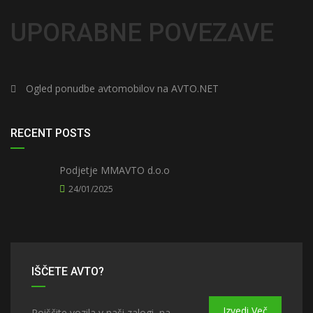
UPORABNE POVEZAVE
Ogled ponudbe avtomobilov na AVTO.NET
RECENT POSTS
Podjetje MMAVTO d.o.o
24/01/2025
IŠČETE AVTO?
Izvedi Več
Poiščite vozila v naši zalogi, na