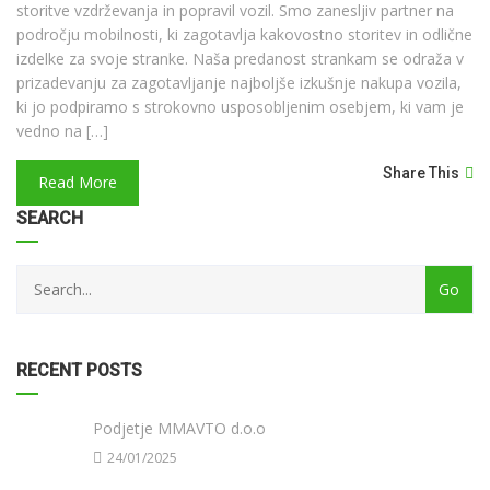
storitve vzdrževanja in popravil vozil. Smo zanesljiv partner na
področju mobilnosti, ki zagotavlja kakovostno storitev in odlične
izdelke za svoje stranke. Naša predanost strankam se odraža v
prizadevanju za zagotavljanje najboljše izkušnje nakupa vozila,
ki jo podpiramo s strokovno usposobljenim osebjem, ki vam je
vedno na […]
Share This
Read More
category
SEARCH
with
dropdown
RECENT POSTS
Podjetje MMAVTO d.o.o
24/01/2025