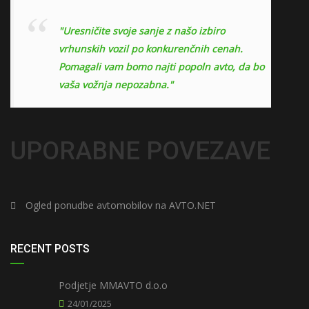
"Uresničite svoje sanje z našo izbiro
vrhunskih vozil po konkurenčnih cenah.
Pomagali vam bomo najti popoln avto, da bo
vaša vožnja nepozabna."
UPORABNE POVEZAVE
Ogled ponudbe avtomobilov na AVTO.NET
RECENT POSTS
Podjetje MMAVTO d.o.o
24/01/2025