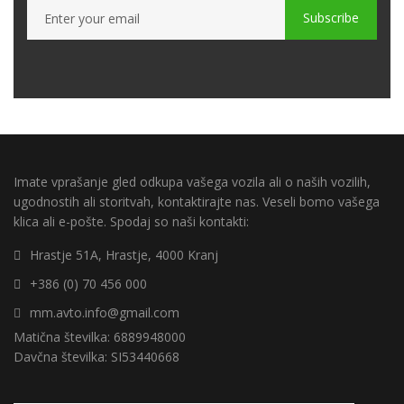
Subscribe
Imate vprašanje gled odkupa vašega vozila ali o naših vozilih,
ugodnostih ali storitvah, kontaktirajte nas. Veseli bomo vašega
klica ali e-pošte. Spodaj so naši kontakti:
Hrastje 51A, Hrastje, 4000 Kranj
+386 (0) 70 456 000
mm.avto.info@gmail.com
Matična številka: 6889948000
Davčna številka: SI53440668